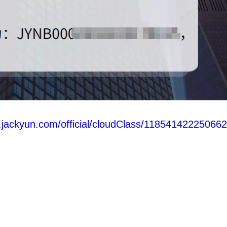
.jackyun.com/official/cloudClass/11854142225066