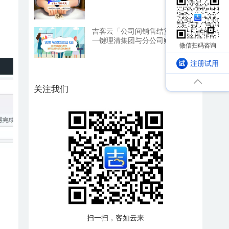
吉客云「公司间销售结算」：
一键理清集团与分公司账务，
利润一目了然
注册试用
关注我们
扫一扫，客如云来