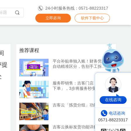
24小时服务热线：0571-88223317
立即咨询
软件下载中心
推荐课程
间
平台补贴单独入账！财务凭证
评提
自动精准区分，告别手工拆分
烦恼
处
服务即销售：吉客门店「代客
下单」，3步将服务秒变订单
在线咨询
吉客云「拣货分组」功能详解
电话咨询
吉客云换标发货功能详解