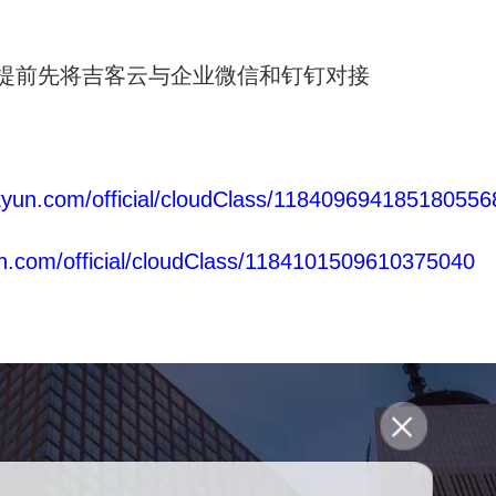
提前先将吉客云与企业微信和钉钉对接
kyun.com/official/cloudClass/118409694185180556
un.com/official/cloudClass/1184101509610375040