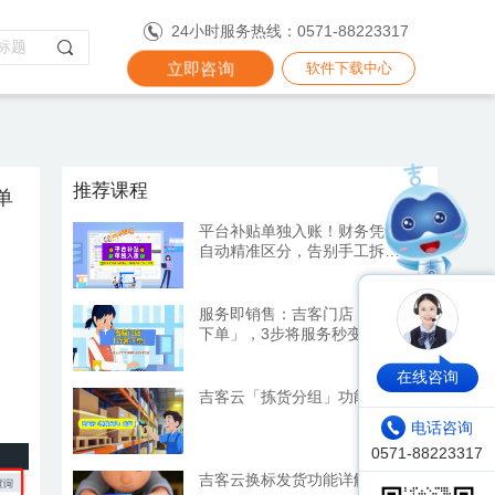
24小时服务热线：0571-88223317
立即咨询
软件下载中心
推荐课程
单
平台补贴单独入账！财务凭证
自动精准区分，告别手工拆分
烦恼
服务即销售：吉客门店「代客
下单」，3步将服务秒变订单
在线咨询
吉客云「拣货分组」功能详解
电话咨询
吉客云换标发货功能详解