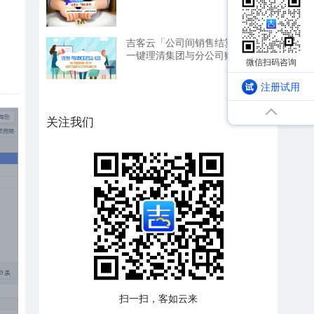
吉客云「公司间销售结算」：
一键理清集团与分公司账务，
利润一目了然
注册试用
关注我们
扫一扫，客如云来