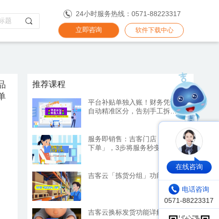
24小时服务热线：0571-88223317
立即咨询
软件下载中心
品
推荐课程
单
平台补贴单独入账！财务凭证
自动精准区分，告别手工拆分
烦恼
服务即销售：吉客门店「代客
下单」，3步将服务秒变订单
在线咨询
吉客云「拣货分组」功能详解
电话咨询
吉客云换标发货功能详解