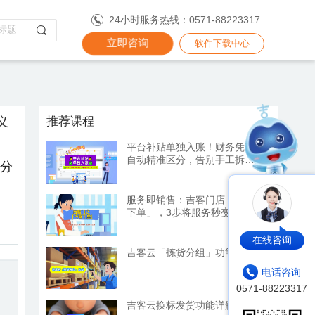
24小时服务热线：0571-88223317
立即咨询
软件下载中心
义
推荐课程
平台补贴单独入账！财务凭证
自动精准区分，告别手工拆分
应分
烦恼
服务即销售：吉客门店「代客
下单」，3步将服务秒变订单
在线咨询
吉客云「拣货分组」功能详解
电话咨询
吉客云换标发货功能详解