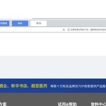
方案
试用&帮助
资料中