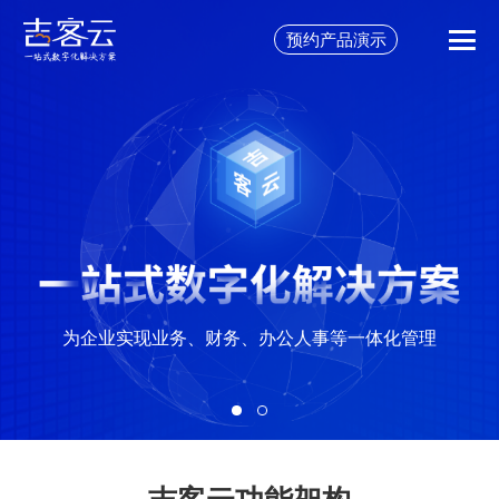
预约产品演示
为企业实现业务、财务、办公人事等一体化管理