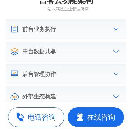
吉客云功能架构
一站式满足企业管理所需
前台业务执行
中台数据共享
后台管理协作
外部生态构建
电话咨询
在线咨询
全程数字化驱动