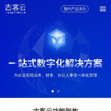
预约产品演示
为企业实现业务、财务、办公人事等一体化管理