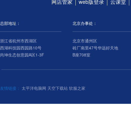
网店管家
web版登录
云课堂
总部地址：
北京办事处：
浙江省杭州市西湖区
北京市通州区
西湖科技园西园路10号
砖厂南里47号华远好天地
尚坤生态创意园A区1-3F
B座708室
友情链接：
太平洋电脑网
天空下载站
软服之家