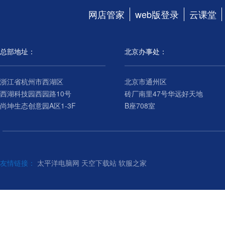
网店管家
web版登录
云课堂
总部地址：
北京办事处：
浙江省杭州市西湖区
北京市通州区
西湖科技园西园路10号
砖厂南里47号华远好天地
尚坤生态创意园A区1-3F
B座708室
友情链接：
太平洋电脑网
天空下载站
软服之家