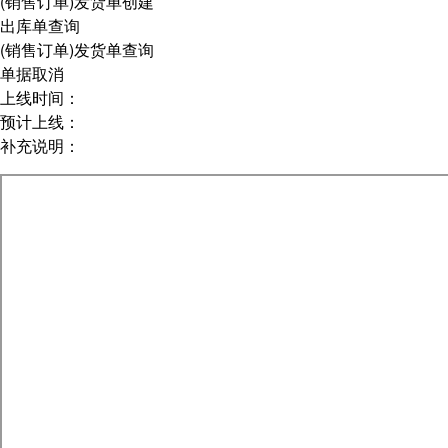
(销售订单)发货单创建
出库单查询
(销售订单)发货单查询
单据取消
上线时间：
预计上线：
补充说明：