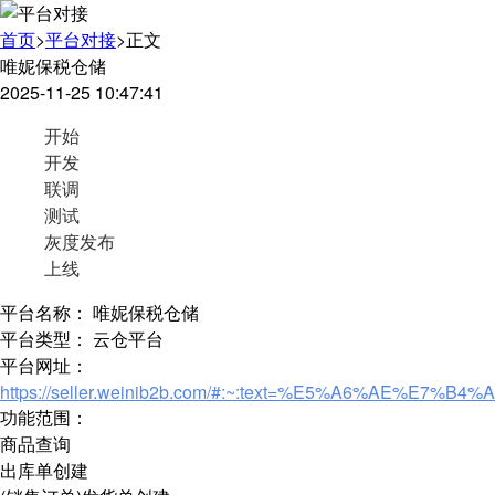
首页
>
平台对接
>
正文
看不
唯妮保税仓储
2025-11-25 10:47:41
开始
开发
联调
测试
灰度发布
上线
平台名称：
唯妮保税仓储
平台类型：
云仓平台
平台网址：
https://seller.weinib2b.com/#:~:text=%E5%
功能范围：
商品查询
出库单创建