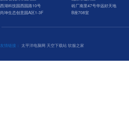
西湖科技园西园路10号
砖厂南里47号华远好天地
尚坤生态创意园A区1-3F
B座708室
友情链接：
太平洋电脑网
天空下载站
软服之家