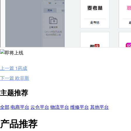
上一篇 1药成
下一篇 欧菲斯
主题推荐
全部
电商平台
云仓平台
物流平台
维修平台
其他平台
产品推荐