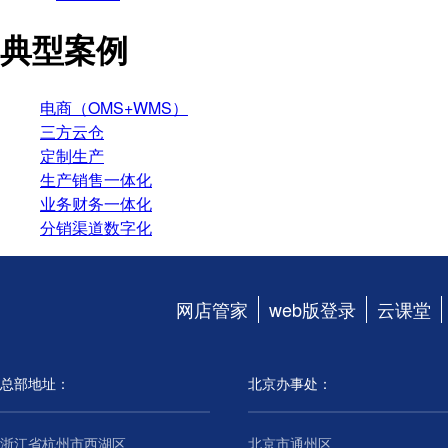
典型案例
电商（OMS+WMS）
三方云仓
定制生产
生产销售一体化
业务财务一体化
分销渠道数字化
网店管家
web版登录
云课堂
总部地址：
北京办事处：
浙江省杭州市西湖区
北京市通州区