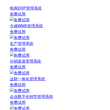
电商ERP管理系统
免费试用
仓储WMS管理系统
免费试用
生产管理系统
免费试用
分销渠道管理系统
免费试用
业财一体化管理系统
免费试用
企业数字化转型管理系统
免费试用