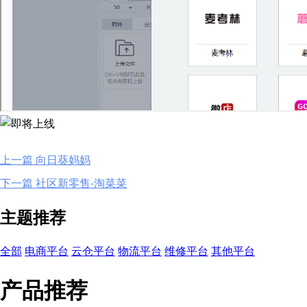
上一篇 向日葵妈妈
下一篇 社区新零售-淘菜菜
主题推荐
全部
电商平台
云仓平台
物流平台
维修平台
其他平台
产品推荐