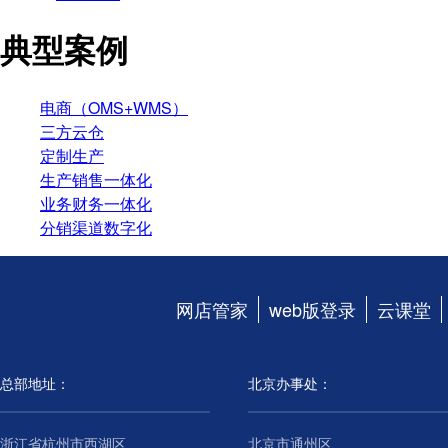
典型案例
电商（OMS+WMS）
三方云仓
定制生产
生产销售一体化
业务财务一体化
分销渠道数字化
网店管家
web版登录
云课堂
总部地址：
北京办事处：
浙江省杭州市西湖区
北京市通州区