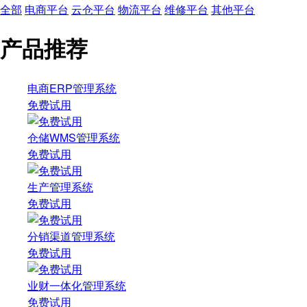
全部
电商平台
云仓平台
物流平台
维修平台
其他平台
产品推荐
电商ERP管理系统
免费试用
仓储WMS管理系统
免费试用
生产管理系统
免费试用
分销渠道管理系统
免费试用
业财一体化管理系统
免费试用