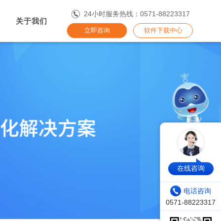
24小时服务热线：0571-88223317
关于我们
立即咨询
软件下载中心
在线咨询
电话咨询