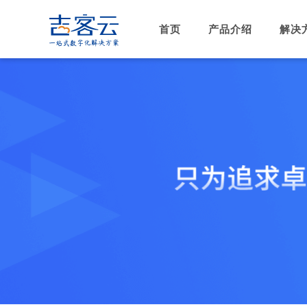
首页
产品介绍
解决