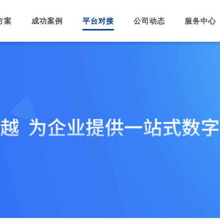
方案
成功案例
平台对接
公司动态
服务中心