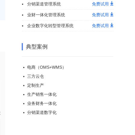
分销渠道管理系统
免费试用
业财一体化管理系统
免费试用
企业数字化转型管理系统
免费试用
典型案例
电商（OMS+WMS）
三方云仓
定制生产
生产销售一体化
业务财务一体化
分销渠道数字化