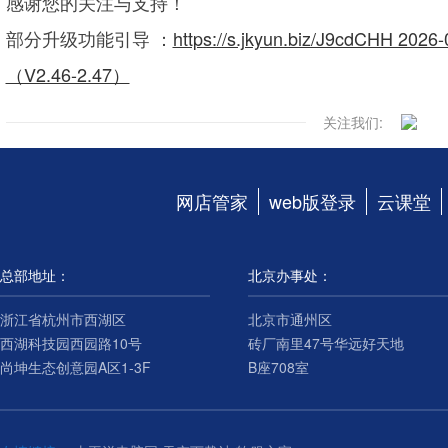
感谢您的关注与支持！
部分升级功能引导
：
https://s.jkyun.biz/J9cd
（V2.46-2.47）
关注我们:
网店管家
web版登录
云课堂
总部地址：
北京办事处：
浙江省杭州市西湖区
北京市通州区
西湖科技园西园路10号
砖厂南里47号华远好天地
尚坤生态创意园A区1-3F
B座708室