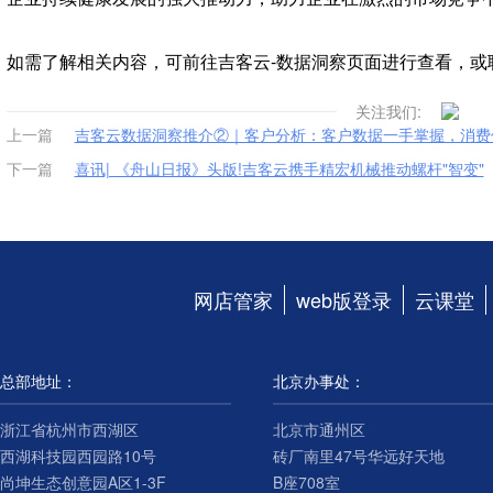
如需了解相关内容，可前往吉客云-数据洞察页面进行查看，或
关注我们:
上一篇
吉客云数据洞察推介②｜客户分析：客户数据一手掌握，消费
下一篇
喜讯| 《舟山日报》头版!吉客云携手精宏机械推动螺杆"智变"
网店管家
web版登录
云课堂
总部地址：
北京办事处：
浙江省杭州市西湖区
北京市通州区
西湖科技园西园路10号
砖厂南里47号华远好天地
尚坤生态创意园A区1-3F
B座708室