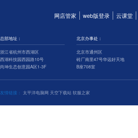
网店管家
web版登录
云课堂
总部地址：
北京办事处：
浙江省杭州市西湖区
北京市通州区
西湖科技园西园路10号
砖厂南里47号华远好天地
尚坤生态创意园A区1-3F
B座708室
友情链接：
太平洋电脑网
天空下载站
软服之家