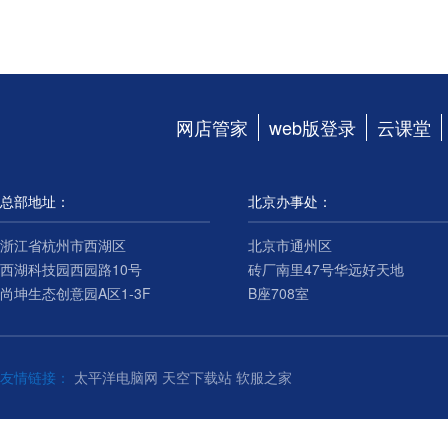
网店管家
web版登录
云课堂
总部地址：
北京办事处：
浙江省杭州市西湖区
北京市通州区
西湖科技园西园路10号
砖厂南里47号华远好天地
尚坤生态创意园A区1-3F
B座708室
友情链接：
太平洋电脑网
天空下载站
软服之家