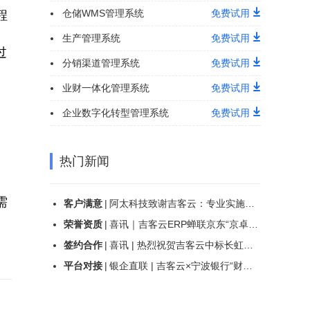
仓储WMS管理系统
免费试用
程
生产管理系统
免费试用
过
分销渠道管理系统
免费试用
业财一体化管理系统
免费试用
企业数字化转型管理系统
免费试用
热门新闻
需
客户满意
|
阿太科技致谢吉客云：专业实施服务，助力仓储管理效能革新
荣誉资质
|
喜讯｜吉客云ERP蝉联京东“京卓越”订单工具奖，持续领跑电商ERP服务新标杆！
签约合作
|
喜讯 | 热烈祝贺吉客云中标长虹佳华《第三方电商业务管理项目》
平台对接
|
银企直联 | 吉客云×宁波银行“财资大管家”，百家银行一触即连，助力财资高效管理