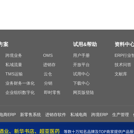
方案
试用&帮助
资料中
跨境业务
OMS
用户手册
ERP行业
私域流量
进销存
开放平台
技术问答
TMS运输
云仓
试用中心
文献库
业务财务一体化
分销
下载中心
企业组织数字化
即时零售
网页版登陆
电商ERP
新零售系统
进销存软件
私域电商
跨境ERP
生产管理
吉客云网络技术有限公司
浙ICP备18019426号-1
浙公网安备 330110020