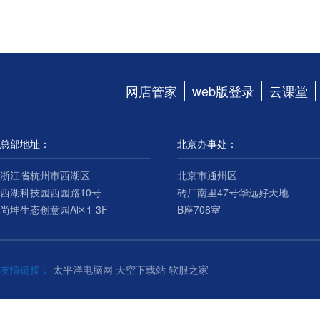
网店管家
web版登录
云课堂
总部地址：
北京办事处：
浙江省杭州市西湖区
北京市通州区
西湖科技园西园路10号
砖厂南里47号华远好天地
尚坤生态创意园A区1-3F
B座708室
友情链接：
太平洋电脑网
天空下载站
软服之家