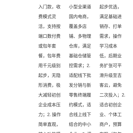
入门款，收
小型全渠道
起步优选，
费模式灵
国内电商，
满足基础进
活，支持按
覆盖多店
销存、打单
端口数付费
铺、多物理
需求，操作
或包年套
仓库，满足
学习成本
餐，包年费
基础仓储管
低，后期业
用千元级别
控需求；2.
务扩张可平
起步，无隐
适配线下批
滑升级至吉
形消费，极
发分销与新
客云，避免
大减轻初创
零售终端履
二次投入；2.
企业成本压
约模式，适
适合初创企
力；2. 操作
合线上线下
业、个体工
简单直观，
结合的中小
商户，预算