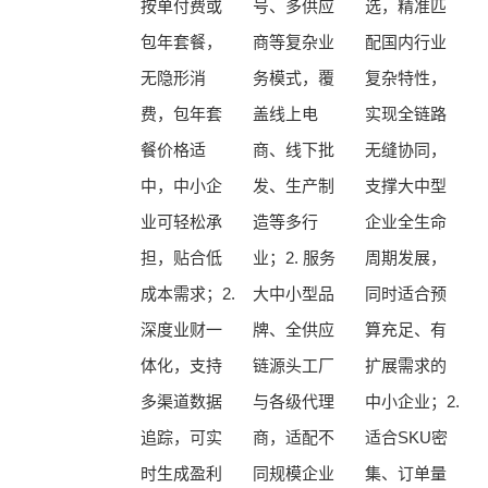
按单付费或
号、多供应
选，精准匹
包年套餐，
商等复杂业
配国内行业
无隐形消
务模式，覆
复杂特性，
费，包年套
盖线上电
实现全链路
餐价格适
商、线下批
无缝协同，
中，中小企
发、生产制
支撑大中型
业可轻松承
造等多行
企业全生命
担，贴合低
业；2. 服务
周期发展，
成本需求；2.
大中小型品
同时适合预
深度业财一
牌、全供应
算充足、有
体化，支持
链源头工厂
扩展需求的
多渠道数据
与各级代理
中小企业；2.
追踪，可实
商，适配不
适合SKU密
时生成盈利
同规模企业
集、订单量