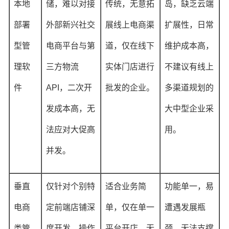
本地
储，难以对接
传统，无意拓
岛，缺乏云端
部署
外部新兴社交
展线上电商渠
扩展性，日常
型管
电商平台与第
道，仅在线下
维护成本高，
理软
三方物流
实体门店进行
不建议有线上
件
API，二次开
批发的企业。
多渠道规划的
发成本高，无
大中型企业采
法应对大促高
用。
并发。
垂直
仅针对个别特
适合业务简
功能单一，易
电商
定前端店铺深
单，仅在单一
遭遇发展瓶
类管
度开发，操作
平台开店，无
颈，无法支撑