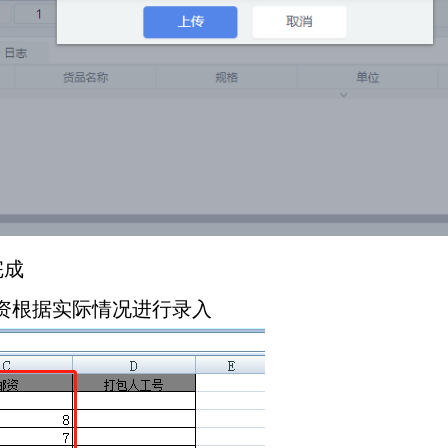
完成
邮资根据实际情况进行录入