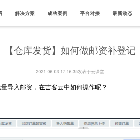
绍
解决方案
成功案例
平台对接
最新动态
【仓库发货】如何做邮资补登记
2021-06-03 17:16:35
发表于
云课堂
批量导入邮资，在吉客云中如何操作呢？
】