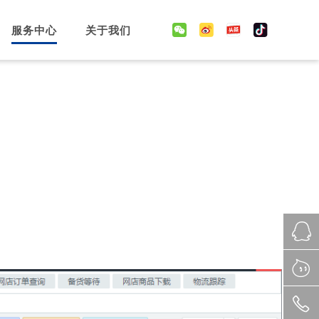
服务中心
关于我们