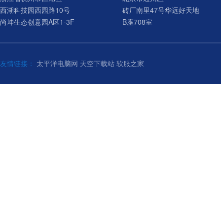
西湖科技园西园路10号
砖厂南里47号华远好天地
尚坤生态创意园A区1-3F
B座708室
友情链接：
太平洋电脑网
天空下载站
软服之家