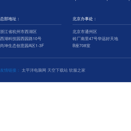
总部地址：
北京办事处：
浙江省杭州市西湖区
北京市通州区
西湖科技园西园路10号
砖厂南里47号华远好天地
尚坤生态创意园A区1-3F
B座708室
友情链接：
太平洋电脑网
天空下载站
软服之家