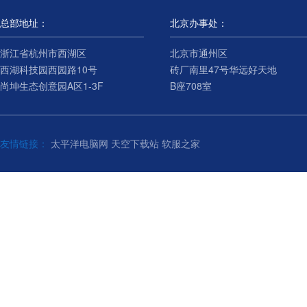
总部地址：
北京办事处：
浙江省杭州市西湖区
北京市通州区
西湖科技园西园路10号
砖厂南里47号华远好天地
尚坤生态创意园A区1-3F
B座708室
友情链接：
太平洋电脑网
天空下载站
软服之家