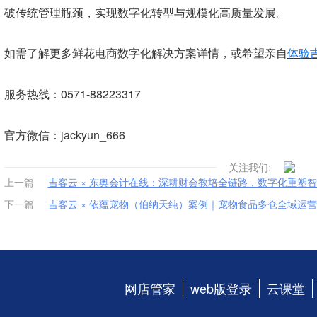
破传统管理瓶颈，实现数字化转型与规模化高质量发展。
如需了解更多鲜花电商数字化解决方案详情，或希望亲自
体验
服务热线：0571-88223317
官方微信：jackyun_666
关注我们:
上一篇
吉客云 × 东奥会计在线：深耕财会教培全链路，数字化重塑
下一篇
吉客云 × 依蕴宠物（伯纳天纯）案例｜宠物食品多仓全域运
网店管家
web版登录
云课堂