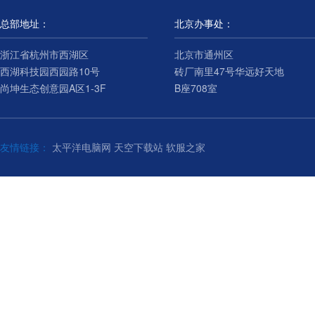
总部地址：
北京办事处：
浙江省杭州市西湖区
北京市通州区
西湖科技园西园路10号
砖厂南里47号华远好天地
尚坤生态创意园A区1-3F
B座708室
友情链接：
太平洋电脑网
天空下载站
软服之家