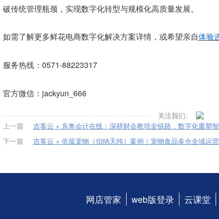
破传统管理瓶颈，实现数字化转型与规模化高质量发展。
如需了解更多鲜花电商数字化解决方案详情，或希望亲自
体验
服务热线：0571-88223317
官方微信：jackyun_666
关注我们:
上一篇
吉客云 × 东奥会计在线：深耕财会教培全链路，数字化重塑
下一篇
吉客云 × 依蕴宠物（伯纳天纯）案例｜宠物食品多仓全域运
网店管家
web版登录
云课堂