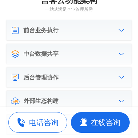
吉客云功能架构
一站式满足企业管理所需
前台业务执行
中台数据共享
后台管理协作
外部生态构建
电话咨询
在线咨询
全程数字化驱动