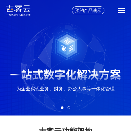
预约产品演示
为企业实现业务、财务、办公人事等一体化管理