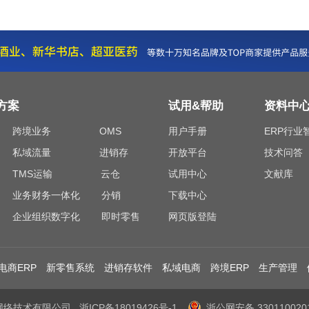
方案
试用&帮助
资料中
跨境业务
OMS
用户手册
ERP行业
私域流量
进销存
开放平台
技术问答
TMS运输
云仓
试用中心
文献库
业务财务一体化
分销
下载中心
企业组织数字化
即时零售
网页版登陆
电商ERP
新零售系统
进销存软件
私域电商
跨境ERP
生产管理
吉客云网络技术有限公司
浙ICP备18019426号-1
浙公网安备 330110020