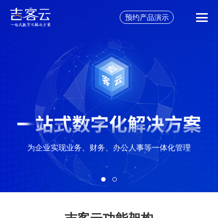
预约产品演示
为企业实现业务、财务、办公人事等一体化管理