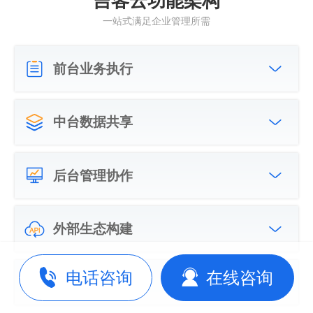
吉客云功能架构
一站式满足企业管理所需
前台业务执行
中台数据共享
后台管理协作
外部生态构建
电话咨询
在线咨询
全程数字化驱动