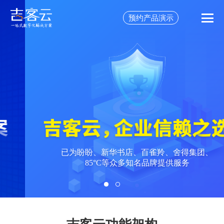
预约产品演示
实现业务、财务、办公人事等一体化管理
已为