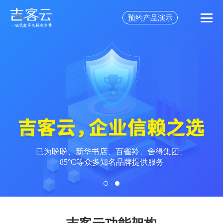
预约产品演示
已为盼盼、新华书店、百雀羚、舍得集团、
85°C等众多知名品牌提供服务