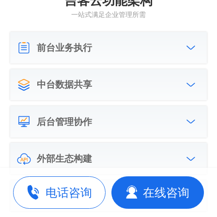
吉客云功能架构
一站式满足企业管理所需
前台业务执行
中台数据共享
后台管理协作
外部生态构建
电话咨询
在线咨询
全程数字化驱动