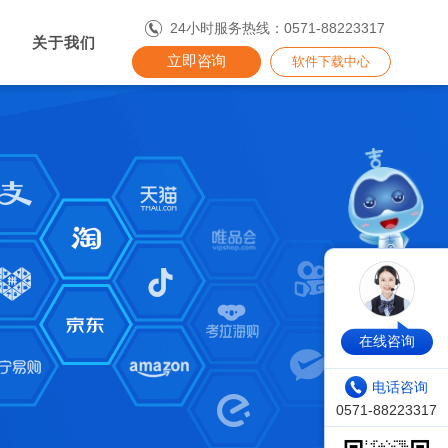
24小时服务热线：0571-88223317
关于我们
立即咨询
软件下载中心
在线咨询
电话咨询