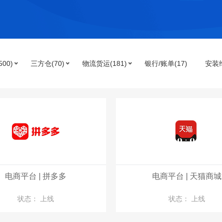
00)
三方仓(70)
物流货运(181)
银行/账单(17)
安装维
电商平台 | 拼多多
电商平台 | 天猫商城
状态： 上线
状态： 上线