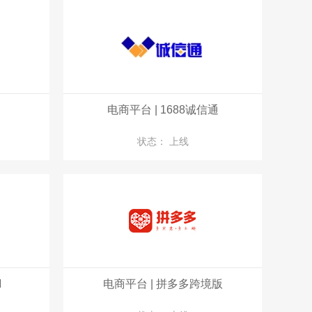
电商平台 | 1688诚信通
状态： 上线
M
电商平台 | 拼多多跨境版