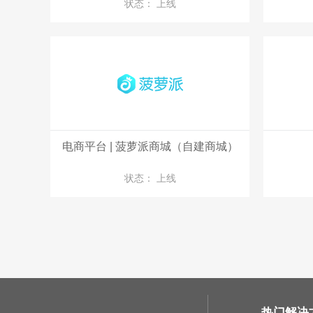
状态： 上线
电商平台 | 菠萝派商城（自建商城）
状态： 上线
热门解决