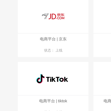
电商平台 | 京东
状态： 上线
电商平台 | tiktok
电商