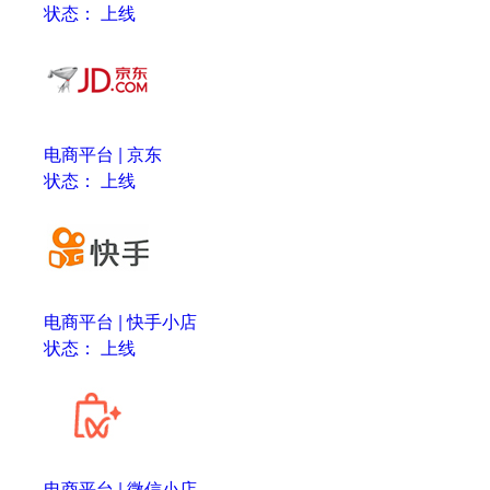
状态： 上线
电商平台 | 京东
状态： 上线
电商平台 | 快手小店
状态： 上线
电商平台 | 微信小店