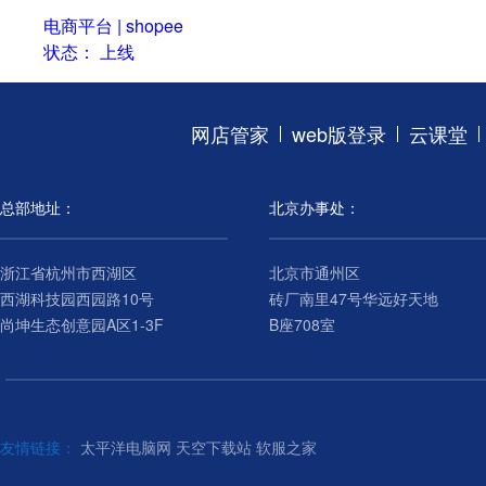
电商平台 | shopee
状态： 上线
网店管家
web版登录
云课堂
总部地址：
北京办事处：
浙江省杭州市西湖区
北京市通州区
西湖科技园西园路10号
砖厂南里47号华远好天地
尚坤生态创意园A区1-3F
B座708室
友情链接：
太平洋电脑网
天空下载站
软服之家