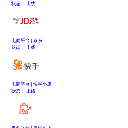
状态： 上线
电商平台 | 京东
状态： 上线
电商平台 | 快手小店
状态： 上线
电商平台 | 微信小店