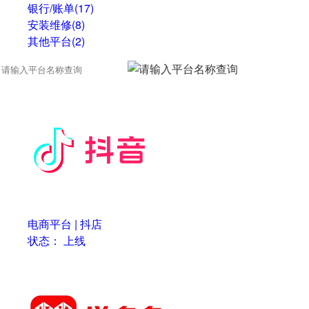
银行/账单(17)
安装维修(8)
其他平台(2)
电商平台 | 抖店
状态： 上线