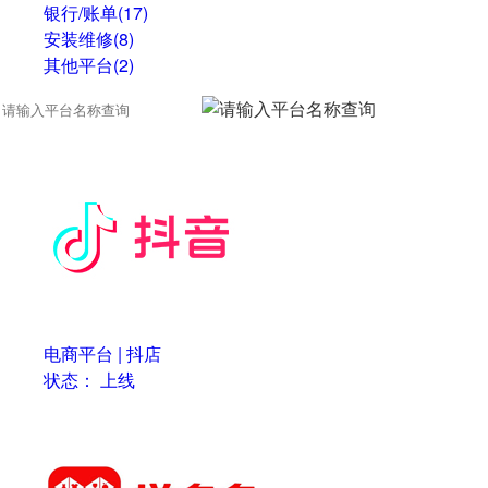
银行/账单(17)
安装维修(8)
其他平台(2)
电商平台 | 抖店
状态： 上线