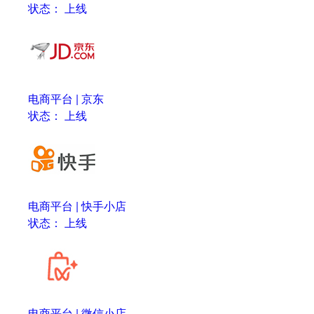
状态： 上线
电商平台 | 京东
状态： 上线
电商平台 | 快手小店
状态： 上线
电商平台 | 微信小店