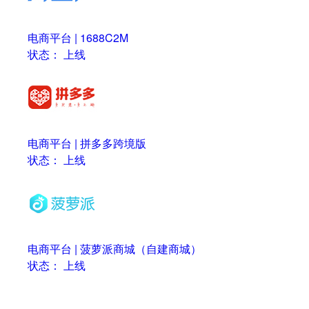
电商平台 | 1688C2M
状态： 上线
电商平台 | 拼多多跨境版
状态： 上线
电商平台 | 菠萝派商城（自建商城）
状态： 上线