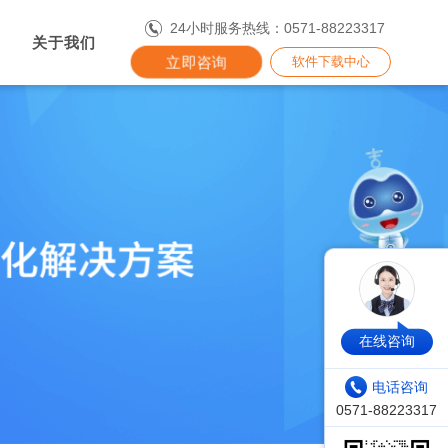
24小时服务热线：0571-88223317
关于我们
立即咨询
软件下载中心
在线咨询
电话咨询