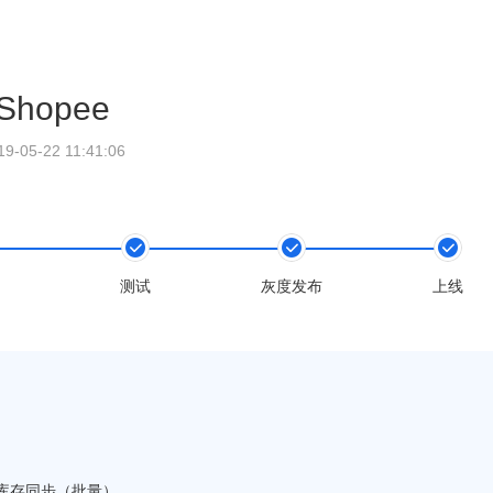
Shopee
19-05-22 11:41:06
测试
灰度发布
上线
库存同步（批量）