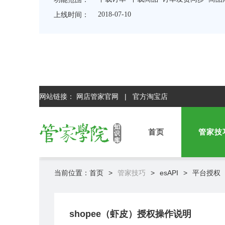
上线时间：
2018-07-10