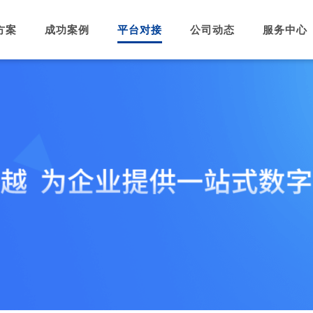
方案
成功案例
平台对接
公司动态
服务中心