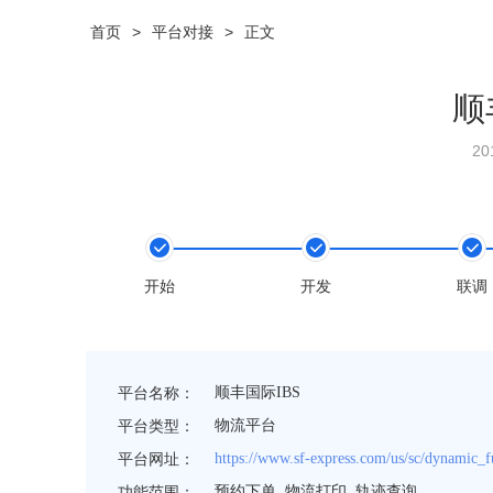
首页
>
平台对接
>
正文
顺
20
开始
开发
联调
平台名称：
顺丰国际IBS
平台类型：
物流平台
平台网址：
https://www.sf-express.com/us/sc/dynamic_fu
功能范围：
预约下单
物流打印
轨迹查询