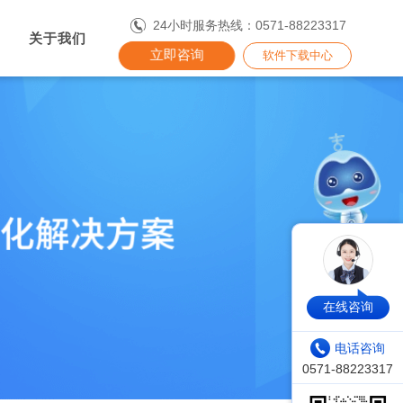
24小时服务热线：0571-88223317
关于我们
立即咨询
软件下载中心
在线咨询
电话咨询