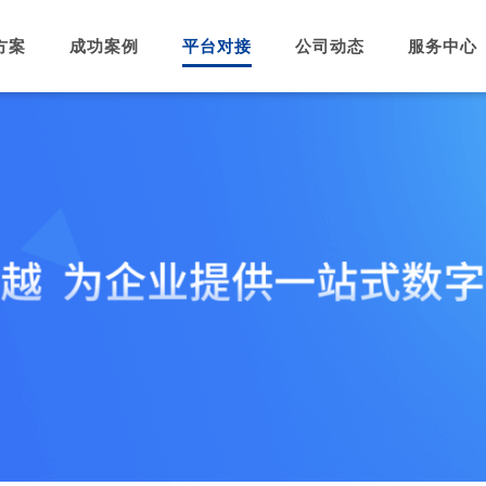
方案
成功案例
平台对接
公司动态
服务中心