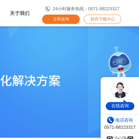
24小时服务热线：0571-88223317
关于我们
立即咨询
软件下载中心
在线咨询
电话咨询