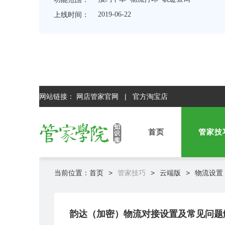
上线时间：
2019-06-22