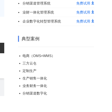
分销渠道管理系统
免费试用
业财一体化管理系统
免费试用
企业数字化转型管理系统
免费试用
典型案例
电商（OMS+WMS）
三方云仓
定制生产
生产销售一体化
业务财务一体化
分销渠道数字化