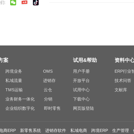
们:
方案
试用&帮助
资料中
跨境业务
OMS
用户手册
ERP行业
私域流量
进销存
开放平台
技术问答
TMS运输
云仓
试用中心
文献库
业务财务一体化
分销
下载中心
企业组织数字化
即时零售
网页版登陆
电商ERP
新零售系统
进销存软件
私域电商
跨境ERP
生产管理