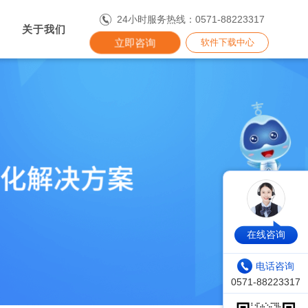
24小时服务热线：0571-88223317
关于我们
立即咨询
软件下载中心
在线咨询
电话咨询