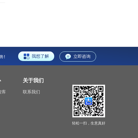
我想了解
立即咨询
心
关于我们
智库
联系我们
轻松一扫，生意真好