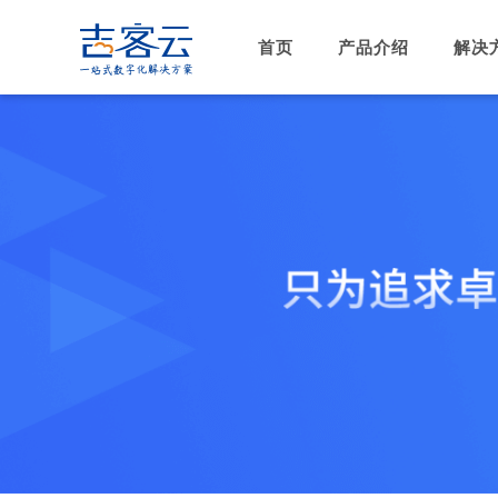
首页
产品介绍
解决