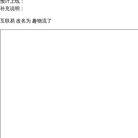
预计上线：
补充说明：
互联易 改名为 趣物流了