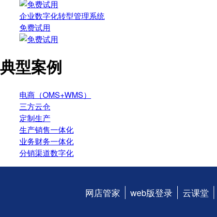
企业数字化转型管理系统
免费试用
典型案例
电商（OMS+WMS）
三方云仓
定制生产
生产销售一体化
业务财务一体化
分销渠道数字化
网店管家
web版登录
云课堂