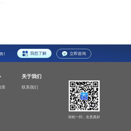
我想了解
立即咨询
心
关于我们
智库
联系我们
轻松一扫，生意真好