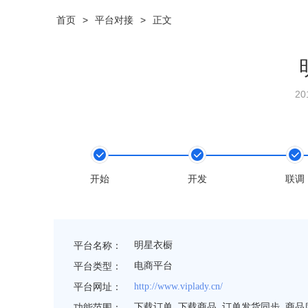
首页
>
平台对接
>
正文
20
开始
开发
联调
平台名称：
明星衣橱
平台类型：
电商平台
平台网址：
http://www.viplady.cn/
功能范围：
下载订单
下载商品
订单发货同步
商品