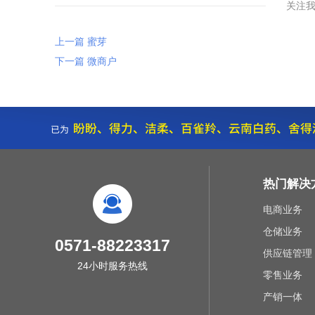
关注我
上一篇 蜜芽
下一篇 微商户
热门解决
电商业务
仓储业务
0571-88223317
供应链管理
24小时服务热线
零售业务
产销一体