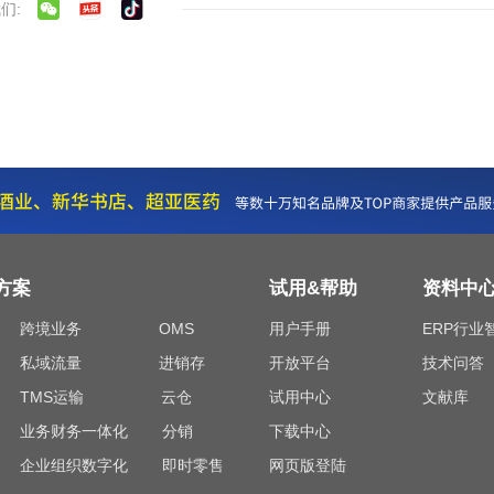
们:
方案
试用&帮助
资料中
跨境业务
OMS
用户手册
ERP行业
私域流量
进销存
开放平台
技术问答
TMS运输
云仓
试用中心
文献库
业务财务一体化
分销
下载中心
企业组织数字化
即时零售
网页版登陆