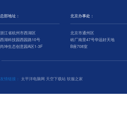
总部地址：
北京办事处：
浙江省杭州市西湖区
北京市通州区
西湖科技园西园路10号
砖厂南里47号华远好天地
尚坤生态创意园A区1-3F
B座708室
友情链接：
太平洋电脑网
天空下载站
软服之家