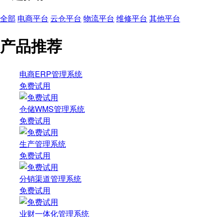
全部
电商平台
云仓平台
物流平台
维修平台
其他平台
产品推荐
电商ERP管理系统
免费试用
仓储WMS管理系统
免费试用
生产管理系统
免费试用
分销渠道管理系统
免费试用
业财一体化管理系统