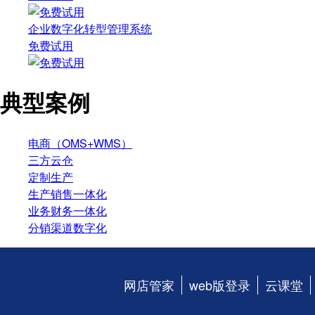
企业数字化转型管理系统
免费试用
典型案例
电商（OMS+WMS）
三方云仓
定制生产
生产销售一体化
业务财务一体化
分销渠道数字化
网店管家
web版登录
云课堂