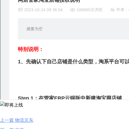
上一篇 物流京东