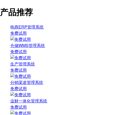
产品推荐
电商ERP管理系统
免费试用
仓储WMS管理系统
免费试用
生产管理系统
免费试用
分销渠道管理系统
免费试用
业财一体化管理系统
免费试用