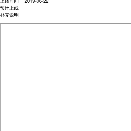
上线时间：
2019-06-22
预计上线：
补充说明：