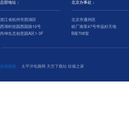
总部地址：
北京办事处：
浙江省杭州市西湖区
北京市通州区
西湖科技园西园路10号
砖厂南里47号华远好天地
尚坤生态创意园A区1-3F
B座708室
友情链接：
太平洋电脑网
天空下载站
软服之家