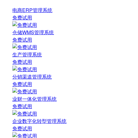
电商ERP管理系统
免费试用
仓储WMS管理系统
免费试用
生产管理系统
免费试用
分销渠道管理系统
免费试用
业财一体化管理系统
免费试用
企业数字化转型管理系统
免费试用