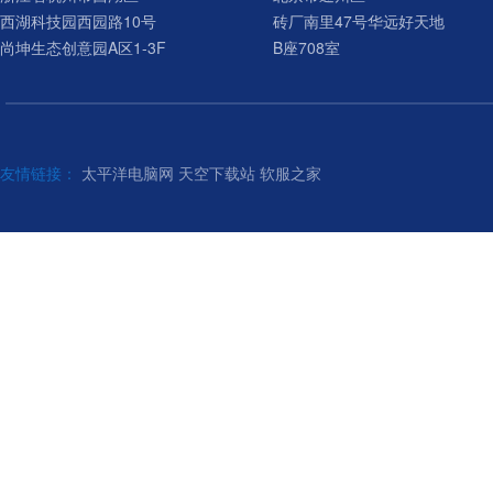
西湖科技园西园路10号
砖厂南里47号华远好天地
尚坤生态创意园A区1-3F
B座708室
友情链接：
太平洋电脑网
天空下载站
软服之家