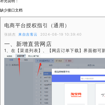
补充说明：
缺少接口文档