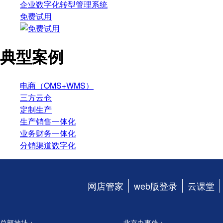
企业数字化转型管理系统
免费试用
典型案例
电商（OMS+WMS）
三方云仓
定制生产
生产销售一体化
业务财务一体化
分销渠道数字化
网店管家
web版登录
云课堂
总部地址：
北京办事处：