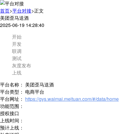
首页
>
平台对接
>
正文
看不
美团歪马送酒
2025-06-19 14:28:40
开始
开发
联调
测试
灰度发布
上线
平台名称：
美团歪马送酒
平台类型：
电商平台
平台网址：
https://gys.waimai.meituan.com/#/data/home
功能范围：
授权接口
上线时间：
预计上线：