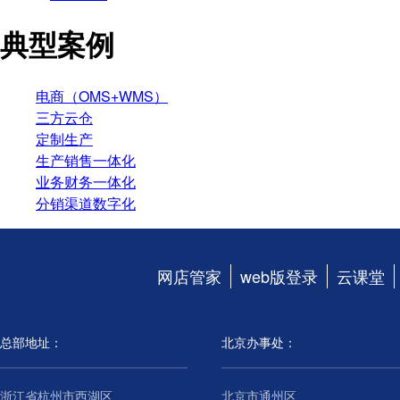
典型案例
电商（OMS+WMS）
三方云仓
定制生产
生产销售一体化
业务财务一体化
分销渠道数字化
网店管家
web版登录
云课堂
总部地址：
北京办事处：
浙江省杭州市西湖区
北京市通州区