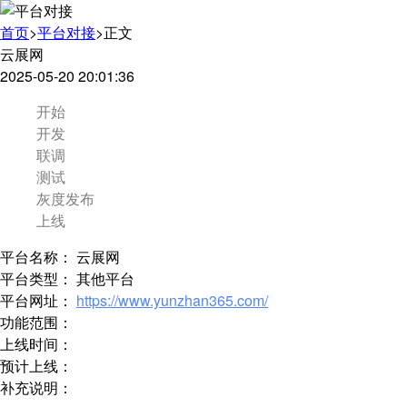
首页
>
平台对接
>
正文
看不
云展网
2025-05-20 20:01:36
开始
开发
联调
测试
灰度发布
上线
平台名称：
云展网
平台类型：
其他平台
平台网址：
https://www.yunzhan365.com/
功能范围：
上线时间：
预计上线：
补充说明：