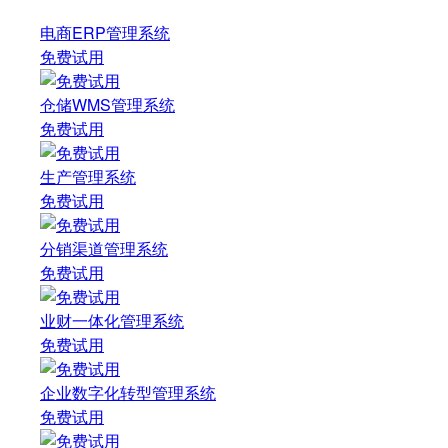
电商ERP管理系统
免费试用
仓储WMS管理系统
免费试用
生产管理系统
免费试用
分销渠道管理系统
免费试用
业财一体化管理系统
免费试用
企业数字化转型管理系统
免费试用